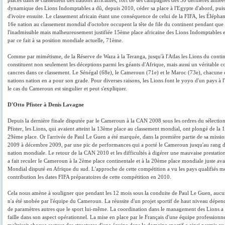
places dans le classement des nations africaines, fort de ses campagnes des 30 dernières années
dynamique des Lions Indomptables a dû, depuis 2010, céder sa place à l'Egypte d'abord, puis
d'ivoire ensuite. Le classement africain étant une conséquence de celui de la FIFA, les Éléphan
16e nation au classement mondial d'octobre occupent la tête de file du continent pendant que
l'inadmissible mais malheureusement justifiée 15ème place africaine des Lions Indomptables es
par ce fait à sa position mondiale actuelle, 71ème.
Comme par mimétisme, de la Réserve de Waza à la Teranga, jusqu'à l'Atlas les Lions du conti
constituent non seulement les déceptions parmi les géants d'Afrique, mais aussi un véritable c
cancres dans ce classement. Le Sénégal (68e), le Cameroun (71e) et le Maroc (73e), chacune 
nations nation en a pour son grade. Pour diverses raisons, les Lions font le yoyo d'un pays à l
le cas du Cameroun est singulier et peut s'expliquer.
D'Otto Pfister à Denis Lavagne
Depuis la dernière finale disputée par le Cameroun à la CAN 2008 sous les ordres du sélectio
Pfister, les Lions, qui avaient atteint la 13ème place au classement mondial, ont plongé de la 
29ème place. Or l'arrivée de Paul Le Guen a été marquée, dans la première partie de sa missi
2009 à décembre 2009, par une pic de performances qui a porté le Cameroun jusqu'au rang
nation mondiale. Le retour de la CAN 2010 et les difficultés à digérer une mauvaise prestati
a fait reculer le Cameroun à la 2ème place continentale et à la 20ème place mondiale juste ava
Mondial disputé en Afrique du sud. L'approche de cette compétition a vu les pays qualifiés me
contribution les dates FIFA préparatoires de cette compétition en 2010.
Cela nous amène à souligner que pendant les 12 mois sous la conduite de Paul Le Guen, aucu
n'a été snobée par l'équipe du Cameroun. La réussite d'un projet sportif de haut niveau dépe
de paramètres autres que le sport lui-même. La coordination dans le management des Lions a 
faille dans son aspect opérationnel. La mise en place par le Français d'une équipe professionne