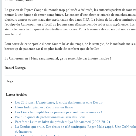
Lions Indomptables.
La gestion de l'après Coupe du monde trop politisée a été ratée, les autorités parlant de tout sa
permet à une équipe de rester compétitive. Le constat d'une absence criarde de matches amic
plusieurs années et une mauvaise exploitation des dates FIFA. La baisse de la valeur intrinsèq
l'équipe du Cameroun, un effectif de joueurs sans dépassement de soi et sans expérience. Les
atermoiements techniques et des résultats médiocres. Voilà la somme de couacs qui nous a me
vers le fond.
Pour sortir de cette spirale il nous faudra hélas du temps, de la stratégie, de la méthode mais s
beaucoup de patience car il est plus facile de sombrer que de briller.
Le Cameroun au 71ème rang mondial, ça ne ressemble pas à notre histoire !
Daniel Nsongo
Tags:
Latest Articles
Les 26 Lions : L'expérience, le choix des hommes et le Devoir
Lions Indomptables : Zoom sur un fiasco
Les Lions Indomptables ne peuvent pas continuer comme ça !
Pour un quota de professionnels au sein des Lions
Fécafoot : Le triste bilan du président Iya Mohammed (2002-2012)
La Zambie qui brille. Des droits de télé confisqués. Roger Milla zappé. Une CAN rich
événements