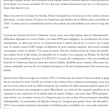
maîtrisait chaque secteur des structures d'une équipe dans le domaine sportif a ainsi permis 
de se hisser à ce niveau mondial. On en a tiré une certaine fierté parce que sur ce volet précis
Guen était dans le vrai.
Mais à la sortie de la Coupe du monde, l'échec enregistré par les lions pour les raisons connue
désormais, va faire perdre 20 places au Cameroun qui héritera de la 40éme place mondiale en 
2010. Comme quoi la compétitivité sportive des nations est primordiale pour tenir le rang sin
noie.
La prise de fonction de Javier Clemente va peu à peu nous faire glisser dans les tâtonnements
fédération dépassée et à court d'idées. Les dates FIFA sont négligées, la coordination des Lions
abandonnée, ou alors peu suivie. Le Cameroun joue 1 match amical sur 2 et puis 1 sur 3 jusqu
tout. Le match contre la RD Congo est déplacée en zone sanitaire sinistrée, des joueurs malade
vaccination contre le choléra 72 h avant le match. Puis les conflits nés de la Coupe du monde
une tanière livrée à elle-même, les séquelles de ce rendez-vous manqué en Afrique du Sud dér
lions qui ne se qualifient pas pour la CAN 2012. Lourde de conséquence, cette non qualificati
basculer le Cameroun dans la classe des nations faibles, affaiblies pour certains. Mais quoi qu'
valeur comptable au bout de ces résultats chaotiques et de tant d'amateurisme fini toujours pa
plomb.
Quand arrive Denis Lavagne en octobre 2011, le Cameroun est classé 47éme mondial, la gagne
du jeu touchent le fond. Enrôlé sur la base et les critères d'une solution économique, nous so
que les Lions aient accusé un déficit financier qui entraîne de telles mesures austères après le
primes des joueurs sont étriquées et après Marrakech, un crime de lèse majesté entraînera la 
capitaine et une explosion de la tanière après le piquet d'Alger., une autre date FIFA manquée.
crise sévère, on va assister à tout et à n'importe quoi au sein et dans l'environnement immédia
Indomptables. La nomination de Rigobert Song n'y changera pas grand-chose. De décembre 2
2012 nous sommes lentement descendus à la 64ème place mondiale avec une seule rencontre 