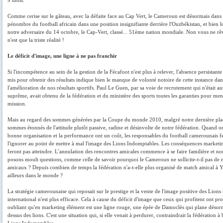
9 mois.
Comme cerise sur le gâteau, avec la défaite face au Cap Vert, le Cameroun est désormais dans 
pénombre du football africain dans une position insignifiante derrière l'Ouzbékistan, et bien l
notre adversaire du 14 octobre, le Cap-Vert, classé... 51ème nation mondiale. Non vous ne rê
n'est que la triste réalité !
Le déficit d'image, une ligne à ne pas franchir
Si l'incompétence au sein de la gestion de la Fécafoot n'est plus à relever, l'absence persistan
mis pour obtenir des résultats indique bien le manque de volonté notoire de cette instance dan
l'amélioration de nos résultats sportifs. Paul Le Guen, par sa voie de recrutement qui n'était au
suprême, avait obtenu de la fédération et du ministère des sports toutes les garanties pour men
mission.
Mais au regard des sommes générées par la Coupe du monde 2010, malgré notre dernière pla
sommes étonnés de l'attitude plutôt passive, radine et désinvolte de notre fédération. Quand on
bonne organisation et la performance ont un coût, les responsables du football camerounais f
l'ignorer au point de mettre à mal l'image des Lions Indomptables. Les conséquences marketi
feront pas atteindre. L'annulation des rencontres amicales commence à se faire familière et n
posons moult questions, comme celle de savoir pourquoi le Cameroun ne sollicite-t-il pas de 
amicaux ? Depuis combien de temps la fédération n'a-t-elle plus organisé de match amical à
ailleurs dans le monde ?
La stratégie camerounaise qui reposait sur le prestige et la vente de l'image positive des Lions 
international n'est plus efficace. Cela à cause du déficit d'image que ceux qui profitent ont p
oubliant qu'en marketing élément est une ligne rouge, une épée de Damoclès qui plane désor
dessus des lions. C'est une situation qui, si elle venait à perdurer, contraindrait la fédération à 