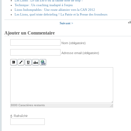
Les Lions : Le cas Eto'o ou la fausse note de trop !
Technique : Un coaching inadapté à l'enjeu
Lions Indomptables : Une route aléatoire vers la CAN 2012
Les Lions, quel triste debriefing ! La Patrie et la Presse des frondeurs
e
Suivant >
Ajouter un Commentaire
Nom (obligatoire)
Adresse email (obligatoire)
3000
Caractères restants
Rafraîchir