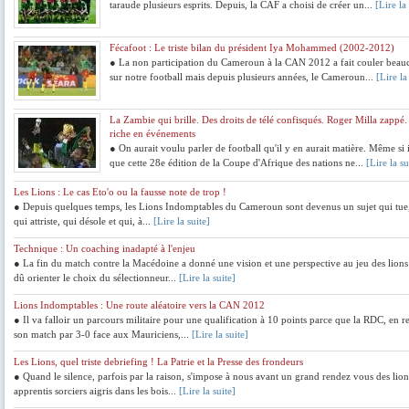
taraude plusieurs esprits. Depuis, la CAF a choisi de créer un...
[Lire la
Fécafoot : Le triste bilan du président Iya Mohammed (2002-2012)
● La non participation du Cameroun à la CAN 2012 a fait couler beau
sur notre football mais depuis plusieurs années, le Cameroun...
[Lire la
La Zambie qui brille. Des droits de télé confisqués. Roger Milla zapp
riche en événements
● On aurait voulu parler de football qu'il y en aurait matière. Même si 
que cette 28e édition de la Coupe d'Afrique des nations ne...
[Lire la su
Les Lions : Le cas Eto'o ou la fausse note de trop !
● Depuis quelques temps, les Lions Indomptables du Cameroun sont devenus un sujet qui tue,
qui attriste, qui désole et qui, à...
[Lire la suite]
Technique : Un coaching inadapté à l'enjeu
● La fin du match contre la Macédoine a donné une vision et une perspective au jeu des lions 
dû orienter le choix du sélectionneur...
[Lire la suite]
Lions Indomptables : Une route aléatoire vers la CAN 2012
● Il va falloir un parcours militaire pour une qualification à 10 points parce que la RDC, en 
son match par 3-0 face aux Mauriciens,...
[Lire la suite]
Les Lions, quel triste debriefing ! La Patrie et la Presse des frondeurs
● Quand le silence, parfois par la raison, s'impose à nous avant un grand rendez vous des lions
apprentis sorciers aigris dans les bois...
[Lire la suite]