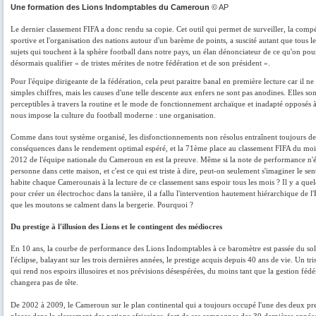
Une formation des Lions Indomptables du Cameroun
© AP
Le dernier classement FIFA a donc rendu sa copie. Cet outil qui permet de surveiller, la compét
sportive et l'organisation des nations autour d'un barème de points, a suscité autant que tous le
sujets qui touchent à la sphère football dans notre pays, un élan dénonciateur de ce qu'on pour
désormais qualifier « de tristes mérites de notre fédération et de son président ».
Pour l'équipe dirigeante de la fédération, cela peut paraitre banal en première lecture car il ne 
simples chiffres, mais les causes d'une telle descente aux enfers ne sont pas anodines. Elles so
perceptibles à travers la routine et le mode de fonctionnement archaïque et inadapté opposés 
nous impose la culture du football moderne : une organisation.
Comme dans tout système organisé, les disfonctionnements non résolus entraînent toujours de
conséquences dans le rendement optimal espéré, et la 71ème place au classement FIFA du moi
2012 de l'équipe nationale du Cameroun en est la preuve. Même si la note de performance n'
personne dans cette maison, et c'est ce qui est triste à dire, peut-on seulement s'imaginer le se
habite chaque Camerounais à la lecture de ce classement sans espoir tous les mois ? Il y a quel
pour créer un électrochoc dans la tanière, il a fallu l'intervention hautement hiérarchique de l'
que les moutons se calment dans la bergerie. Pourquoi ?
Du prestige à l'illusion des Lions et le contingent des médiocres
En 10 ans, la courbe de performance des Lions Indomptables à ce baromètre est passée du sol
l'éclipse, balayant sur les trois dernières années, le prestige acquis depuis 40 ans de vie. Un tri
qui rend nos espoirs illusoires et nos prévisions désespérées, du moins tant que la gestion fédé
changera pas de tête.
De 2002 à 2009, le Cameroun sur le plan continental qui a toujours occupé l'une des deux pr