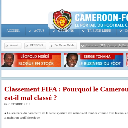
ACCUEIL
ACTUS
OPINIONS
TRIBUNE LIBRE
C
Accueil
OPINIONS
Du Tac au Tackle
Classement FIFA : Pourquoi le Camer
Classement FIFA : Pourquoi le Camero
est-il mal classé ?
04 OCTOBRE 2012
● La sentence du baromètre de la santé sportive des nations est tombée comme tous les mois e
a atteint un seuil historique.