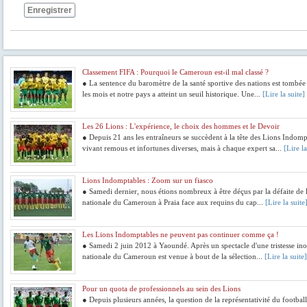
Enregistrer
Classement FIFA : Pourquoi le Cameroun est-il mal classé ?
● La sentence du baromètre de la santé sportive des nations est tombé
les mois et notre pays a atteint un seuil historique. Une...
[Lire la suite]
Les 26 Lions : L'expérience, le choix des hommes et le Devoir
● Depuis 21 ans les entraîneurs se succèdent à la tête des Lions Indomp
vivant remous et infortunes diverses, mais à chaque expert sa...
[Lire la
Lions Indomptables : Zoom sur un fiasco
● Samedi dernier, nous étions nombreux à être déçus par la défaite de 
nationale du Cameroun à Praia face aux requins du cap...
[Lire la suite
Les Lions Indomptables ne peuvent pas continuer comme ça !
● Samedi 2 juin 2012 à Yaoundé. Après un spectacle d'une tristesse ino
nationale du Cameroun est venue à bout de la sélection...
[Lire la suite]
Pour un quota de professionnels au sein des Lions
● Depuis plusieurs années, la question de la représentativité du football