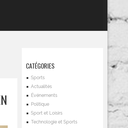
CATÉGORIES
Sports
Actualités
EN
Événements
Politique
Sport et Loisirs
Technologie et Sports