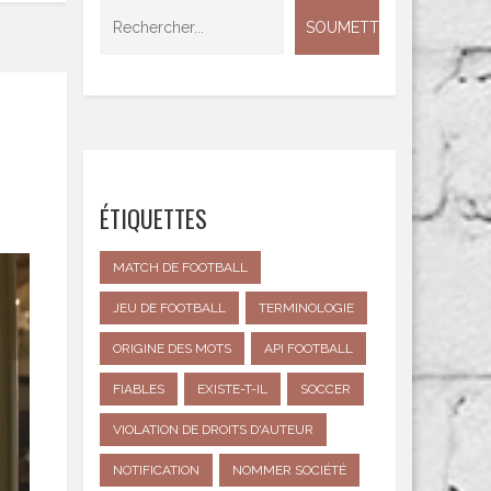
N
ÉTIQUETTES
MATCH DE FOOTBALL
JEU DE FOOTBALL
TERMINOLOGIE
ORIGINE DES MOTS
API FOOTBALL
FIABLES
EXISTE-T-IL
SOCCER
VIOLATION DE DROITS D'AUTEUR
NOTIFICATION
NOMMER SOCIÉTÉ