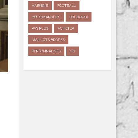
HAIRBNB
FOOTBALL
BUTS MARQUÉS
POURQUOI
PAS PLUS
ACHETER
MAILLOTS BRODÉS
PERSONNALISÉS
OÙ