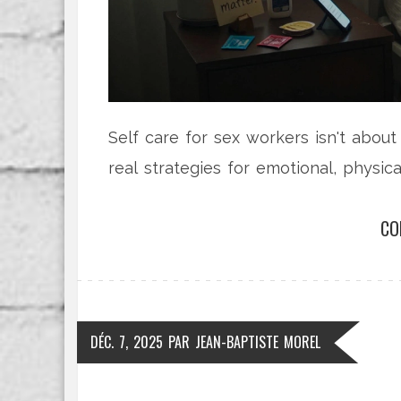
Self care for sex workers isn't about 
real strategies for emotional, physica
CO
DÉC. 7, 2025
PAR
JEAN-BAPTISTE MOREL