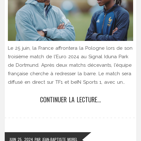
Le 25 juin, la France affrontera la Pologne lors de son
troisième match de l'Euro 2024 au Signal Iduna Park
de Dortmund. Après deux matchs décevants, l'équipe
française cherche à redresser la barre. Le match sera
diffusé en direct sur TF1 et beIN Sports 1, avec un
commentaire en direct également disponible sur Sud
CONTINUER LA LECTURE...
Ouest. La Pologne est déjà éliminée du tournoi.
JUIN 25, 2024
PAR
JEAN-BAPTISTE MOREL