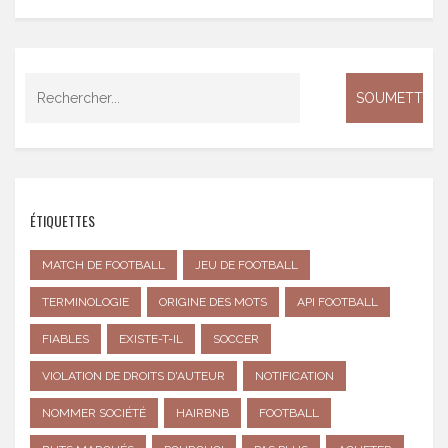
ÉTIQUETTES
MATCH DE FOOTBALL
JEU DE FOOTBALL
TERMINOLOGIE
ORIGINE DES MOTS
API FOOTBALL
FIABLES
EXISTE-T-IL
SOCCER
VIOLATION DE DROITS D'AUTEUR
NOTIFICATION
NOMMER SOCIÉTÉ
HAIRBNB
FOOTBALL