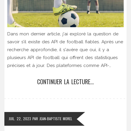
Dans mon dernier article, j'ai exploré la question de
savoir s'il existe des API de football fiables. Après une
recherche approfondie, il s'avère que oui, il y a
plusieurs API de football qui offrent des statistiques
précises et à jour. Des plateformes comme API-
Football, SportMonks et RapidAPI sont des ressources
CONTINUER LA LECTURE...
incroyables pour les fans de football et les
développeurs d'applications. Ces API peuvent fournir
des informations allant des scores en direct aux
détails de l'équipe en passant par les statistiques des
joueurs. Cela dit, la fiabilité peut varier, il est donc
JUIL. 22, 2023
PAR
JEAN-BAPTISTE MOREL
important de choisir une API en fonction de vos
besoins spécifiques.