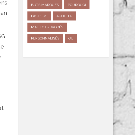
ens
BUTS MARQUÉS
POURQUOI
nan
PAS PLUS
ACHETER
MAILLOTS BRODÉS
SG
PERSONNALISÉS
OÙ
ne
e
et