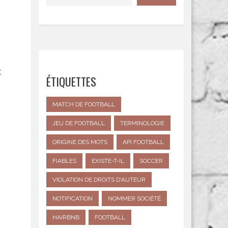
.
ÉTIQUETTES
MATCH DE FOOTBALL
JEU DE FOOTBALL
TERMINOLOGIE
ORIGINE DES MOTS
API FOOTBALL
FIABLES
EXISTE-T-IL
SOCCER
VIOLATION DE DROITS D'AUTEUR
NOTIFICATION
NOMMER SOCIÉTÉ
HAIRBNB
FOOTBALL