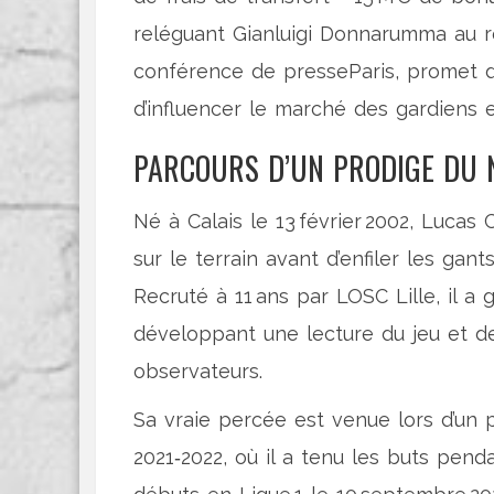
reléguant
Gianluigi Donnarumma
au r
conférence de presse
Paris
, promet d
d’influencer le marché des gardiens 
PARCOURS D’UN PRODIGE DU 
Né à Calais le 13 février 2002,
Lucas C
sur le terrain avant d’enfiler les gan
Recruté à 11 ans par
LOSC Lille
, il a
développant une lecture du jeu et des
observateurs.
Sa vraie percée est venue lors d’un 
2021‑2022, où il a tenu les buts penda