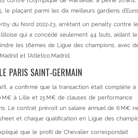
2 contre l’Olympique de Marseille, à peine 20 ans,
 le plaçant parmi les dix meilleurs gardiens d’Euro
rby du Nord 2022‑23, arrêtant un penalty contre l
lilloise qui a concédé seulement 44 buts, aidant le
eindre les 16èmes de Ligue des champions, avec d
adrid et l’Atlético Madrid.
LE PARIS SAINT‑GERMAIN
ïfi
, a confirmé que la transaction était complète à
0 M€ à Lille et 15 M€ de clauses de performance
ns. Le contrat prévoit un salaire annuel de 6 M€ ne
sheet et chaque qualification en Ligue des champio
pliqué que le profil de Chevalier correspondait