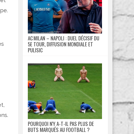
 et
pe.
e
AC MILAN – NAPOLI : DUEL DÉCISIF DU
5E TOUR, DIFFUSION MONDIALE ET
es
PULISIC
t,
ns.
POURQUOI N'Y A-T-IL PAS PLUS DE
BUTS MARQUÉS AU FOOTBALL ?