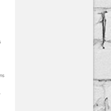
s
ans
,