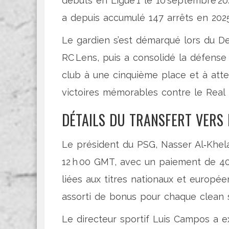
débuts en Ligue 1 le 10 septembre 202
a depuis accumulé 147 arrêts en 2025,
Le gardien s’est démarqué lors du De
RC Lens, puis a consolidé la défense 
club à une cinquième place et à att
victoires mémorables contre le Real M
DÉTAILS DU TRANSFERT VERS 
Le président du PSG,
Nasser Al‑Khela
12 h 00 GMT, avec un paiement de 4
liées aux titres nationaux et europée
assorti de bonus pour chaque clean 
Le directeur sportif
Luis Campos
a ex