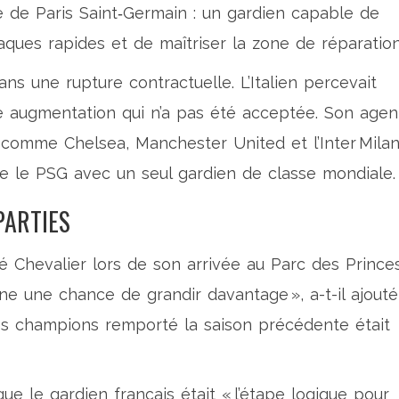
ie de
Paris Saint‑Germain
: un gardien capable de
taques rapides et de maîtriser la zone de réparation
s une rupture contractuelle. L’Italien percevait
 augmentation qui n’a pas été acceptée. Son agen
 comme Chelsea, Manchester United et l’Inter Mila
sse le PSG avec un seul gardien de classe mondiale.
PARTIES
ré Chevalier lors de son arrivée au
Parc des Prince
 une chance de grandir davantage », a-t-il ajouté
des champions remporté la saison précédente était
ue le gardien français était « l’étape logique pour