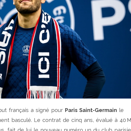
 but
français
a signé pour
Paris Saint-Germain
le
ment basculé. Le contrat de cinq ans, évalué à 40 
s, fait de lui le nouveau numéro un du club parisie