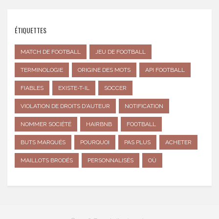
ÉTIQUETTES
MATCH DE FOOTBALL
JEU DE FOOTBALL
TERMINOLOGIE
ORIGINE DES MOTS
API FOOTBALL
FIABLES
EXISTE-T-IL
SOCCER
VIOLATION DE DROITS D'AUTEUR
NOTIFICATION
NOMMER SOCIÉTÉ
HAIRBNB
FOOTBALL
BUTS MARQUÉS
POURQUOI
PAS PLUS
ACHETER
MAILLOTS BRODÉS
PERSONNALISÉS
OÙ