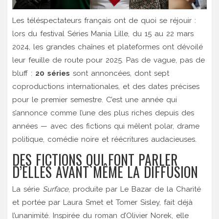
Les téléspectateurs français ont de quoi se réjouir :
lors du
festival Séries Mania
Lille
, du 15 au 22 mars
2024, les grandes chaînes et plateformes ont dévoilé
leur feuille de route pour 2025. Pas de vague, pas de
bluff :
20 séries
sont annoncées, dont sept
coproductions internationales, et des dates précises
pour le premier semestre. C’est une année qui
s’annonce comme l’une des plus riches depuis des
années — avec des fictions qui mêlent polar, drame
politique, comédie noire et réécritures audacieuses.
DES FICTIONS QUI FONT PARLER
D’ELLES AVANT MÊME LA DIFFUSION
La série
Surface
, produite par
Le Bazar de la Charité
et portée par
Laura Smet
et
Tomer Sisley
, fait déjà
l’unanimité. Inspirée du roman d’
Olivier Norek
, elle