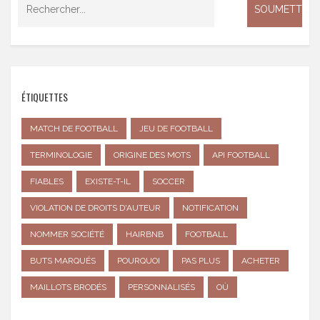
ÉTIQUETTES
MATCH DE FOOTBALL
JEU DE FOOTBALL
TERMINOLOGIE
ORIGINE DES MOTS
API FOOTBALL
FIABLES
EXISTE-T-IL
SOCCER
VIOLATION DE DROITS D'AUTEUR
NOTIFICATION
NOMMER SOCIÉTÉ
HAIRBNB
FOOTBALL
BUTS MARQUÉS
POURQUOI
PAS PLUS
ACHETER
MAILLOTS BRODÉS
PERSONNALISÉS
OÙ