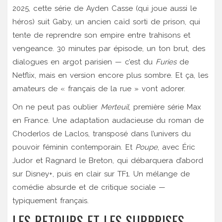
2025, cette série de
Ayden Casse
(qui joue aussi le
héros) suit Gaby, un ancien caïd sorti de prison, qui
tente de reprendre son empire entre trahisons et
vengeance. 30 minutes par épisode, un ton brut, des
dialogues en argot parisien — c’est du
Furies
de
Netflix, mais en version encore plus sombre. Et ça, les
amateurs de « français de la rue » vont adorer.
On ne peut pas oublier
Merteuil
, première série
Max
en France. Une adaptation audacieuse du roman de
Choderlos de Laclos, transposé dans l’univers du
pouvoir féminin contemporain. Et
Poupe
, avec
Éric
Judor
et
Ragnard le Breton
, qui débarquera d’abord
sur Disney+, puis en clair sur TF1. Un mélange de
comédie absurde et de critique sociale —
typiquement français.
LES RETOURS ET LES SURPRISES