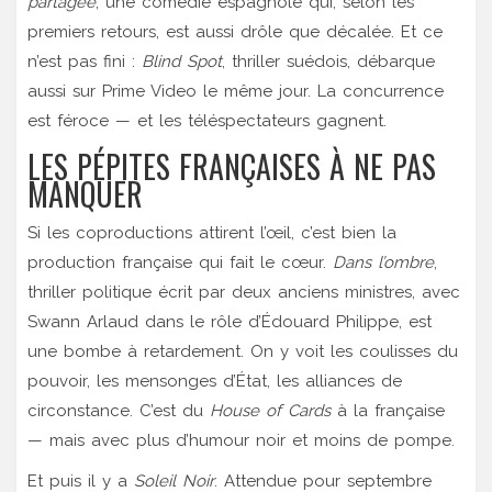
partagée
, une comédie espagnole qui, selon les
premiers retours, est aussi drôle que décalée. Et ce
n’est pas fini :
Blind Spot
, thriller suédois, débarque
aussi sur Prime Video le même jour. La concurrence
est féroce — et les téléspectateurs gagnent.
LES PÉPITES FRANÇAISES À NE PAS
MANQUER
Si les coproductions attirent l’œil, c’est bien la
production française qui fait le cœur.
Dans l’ombre
,
thriller politique écrit par deux anciens ministres, avec
Swann Arlaud
dans le rôle d’
Édouard Philippe
, est
une bombe à retardement. On y voit les coulisses du
pouvoir, les mensonges d’État, les alliances de
circonstance. C’est du
House of Cards
à la française
— mais avec plus d’humour noir et moins de pompe.
Et puis il y a
Soleil Noir
. Attendue pour septembre