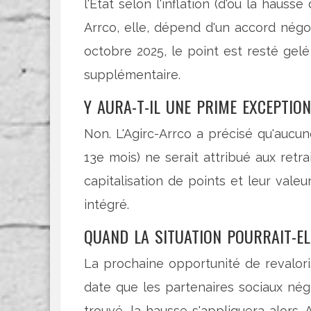
l'État selon l'inflation (d'où la haus
Arrco, elle, dépend d'un accord négo
octobre 2025, le point est resté ge
supplémentaire.
Y AURA-T-IL UNE PRIME EXCEPTIO
Non. L'Agirc-Arrco a précisé qu'aucu
13e mois) ne serait attribué aux ret
capitalisation de points et leur val
intégré.
QUAND LA SITUATION POURRAIT-E
La prochaine opportunité de revalori
date que les partenaires sociaux négo
trouvé, la hausse s'appliquera alors. 