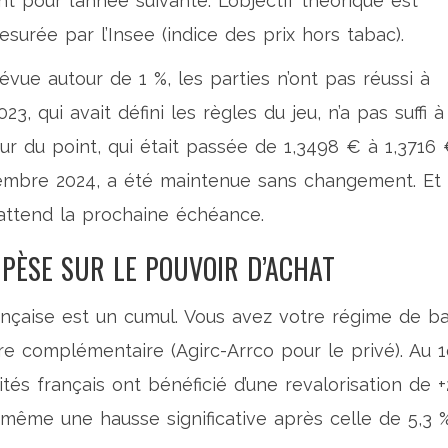
nt pour l’année suivante. L’objectif théorique est
mesurée par l’
Insee
(indice des prix hors tabac).
évue autour de 1 %, les parties n’ont pas réussi à
, qui avait défini les règles du jeu, n’a pas suffi à
eur du point, qui était passée de 1,3498 € à 1,3716
vembre 2024, a été maintenue sans changement. Et
 attend la prochaine échéance.
PÈSE SUR LE POUVOIR D’ACHAT
rançaise est un cumul. Vous avez votre régime de b
tre complémentaire (Agirc-Arrco pour le privé). Au 1
aités français ont bénéficié d’une revalorisation de +
t même une hausse significative après celle de 5,3 