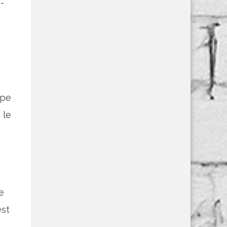
-
ype
 le
e
est