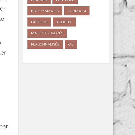
ter
BUTS MARQUÉS
POURQUOI
te
PAS PLUS
ACHETER
MAILLOTS BRODÉS
e
PERSONNALISÉS
OÙ
der
par