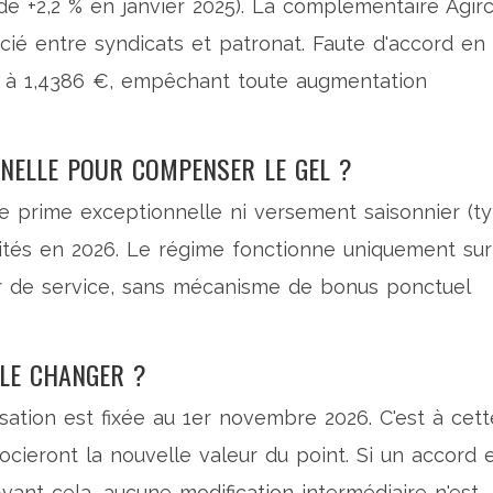
se de +2,2 % en janvier 2025). La complémentaire Agirc
cié entre syndicats et patronat. Faute d'accord en
lé à 1,4386 €, empêchant toute augmentation
NNELLE POUR COMPENSER LE GEL ?
ne prime exceptionnelle ni versement saisonnier (t
raités en 2026. Le régime fonctionne uniquement sur
eur de service, sans mécanisme de bonus ponctuel
LLE CHANGER ?
sation est fixée au 1er novembre 2026. C'est à cett
cieront la nouvelle valeur du point. Si un accord 
Avant cela, aucune modification intermédiaire n'est