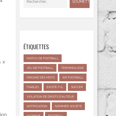
ÉTIQUETTES
MATCH DE FOOTBALL
s x
JEU DE FOOTBALL
TERMINOLOGIE
ORIGINE DES MOTS
API FOOTBALL
FIABLES
EXISTE-T-IL
SOCCER
VIOLATION DE DROITS D'AUTEUR
NOTIFICATION
NOMMER SOCIÉTÉ
sion
HAIRBNB
FOOTBALL