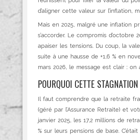
réunissent pour fixer la valeur du poi
d’aligner cette valeur sur l’inflation, 
Mais en 2025, malgré une inflation pr
s’accorder. Le compromis d’octobre 2023
apaiser les tensions. Du coup, la val
suite à une hausse de +1,6 % en no
mars 2026, le message est clair : on
POURQUOI CETTE STAGNATION 
Il faut comprendre que la retraite f
(géré par l’Assurance Retraite) et vo
janvier 2025, les 17,2 millions de retr
% sur leurs pensions de base. C’étai