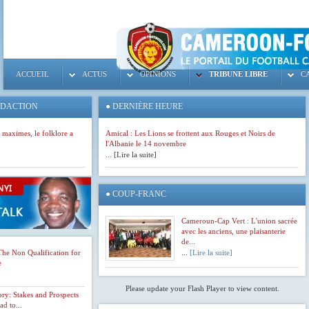
ACCUEIL
ACTUS
OPINIONS
TRIBUNE LIBRE
C
ÉDACTION
●
DERNIÈRE HEURE
Sénégal :
s maximes, le folklore a
Amical : Les Lions se frottent aux Rouges et Noirs de
Suspension
l'Albanie le 14 novembre
levée pour
... [Lire la suite]
El Hadji
●
COUP-FRANC
Diouf,
mais
Cameroun-Cap Vert : L'union sacrée
avec les anciens, une plaisanterie
Joseph
de...
The Non Qualification for
...
[Lire la suite]
Koto ne le
e
retient pas
Please update your Flash Player to view content.
y: Stakes and Prospects
pour le 13
d to...