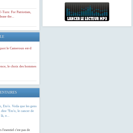
octobre
-Turn: For Patriotism,
28 SEPTEMBRE 2012
ase the...
●
On
souvient
LE
que
l'enfant
terrible
quoi le Cameroun est-il
du
football
sénégalais
avait
ience, le choix des hommes
écopé
en
2011
de
5
ENTAIRES
ans
de
mise
on, Eto'o. Voila que les gens
à
dire "Eto'o, le cancer de
la
 là, o...
touche
pour
indicipline
s l'esentiel c'est pas de
et