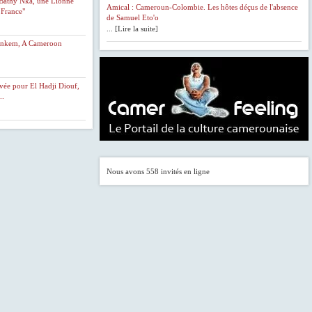
Bathy Nka, une Lionne
Amical : Cameroun-Colombie. Les hôtes déçus de l'absence
décidée
 France"
de Samuel Eto'o
le
... [Lire la suite]
22
septembre,
unkem, A Cameroon
a
été
annoncée
evée pour El Hadji Diouf,
ce
..
vendredi
en
marge
de
la
publication
par
Nous avons 558 invités en ligne
le
sélectionneur
Joseph
Koto
de
la
liste
des
23
joueurs
retenus
pour
le