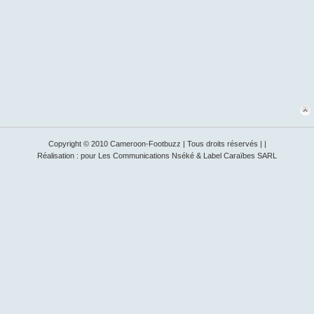
Rafraîchir
Enregistrer
JComments
Copyright © 2010 Cameroon-Footbuzz | Tous droits réservés | |
Réalisation : pour Les Communications Nséké & Label Caraïbes SARL