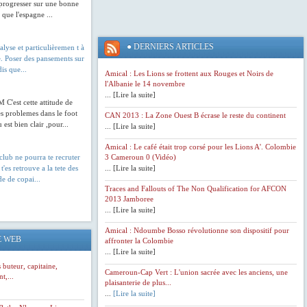
progresser sur une bonne
insultes.
 que l'espagne ...
El
●
DERNIERS ARTICLES
nalyse et particulièremen t à
Hadji
te. Poser des pansements sur
Diouf
is que...
Amical : Les Lions se frottent aux Rouges et Noirs de
©
l'Albanie le 14 novembre
AP
... [Lire la suite]
'est cette attitude de
La
es problemes dans le foot
CAN 2013 : La Zone Ouest B écrase le reste du continent
Fédération
est bien clair ,pour...
... [Lire la suite]
sénégalaise
(FSF)
Amical : Le café était trop corsé pour les Lions A'. Colombie
a
lub ne pourra te recruter
3 Cameroun 0 (Vidéo)
choisi
 t'es retrouve a la tete des
... [Lire la suite]
de
e de copai...
mettre
Traces and Fallouts of The Non Qualification for AFCON
fin
2013 Jamboree
à
... [Lire la suite]
cette
sanction.
Amical : Ndoumbe Bosso révolutionne son dispositif pour
La
E WEB
affronter la Colombie
levée
... [Lire la suite]
de
s buteur, capitaine,
la
Cameroun-Cap Vert : L'union sacrée avec les anciens, une
t,...
suspension
plaisanterie de plus...
de
...
[Lire la suite]
Diouf,