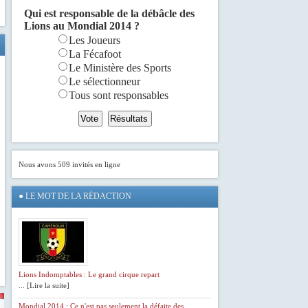
Qui est responsable de la débâcle des
Lions au Mondial 2014 ?
Les Joueurs
La Fécafoot
Le Ministère des Sports
Le sélectionneur
Tous sont responsables
Nous avons 509 invités en ligne
●
LE MOT DE LA RÉDACTION
Lions Indomptables : Le grand cirque repart
... [Lire la suite]
Mondial 2014 : Ce n'est pas seulement la défaite des