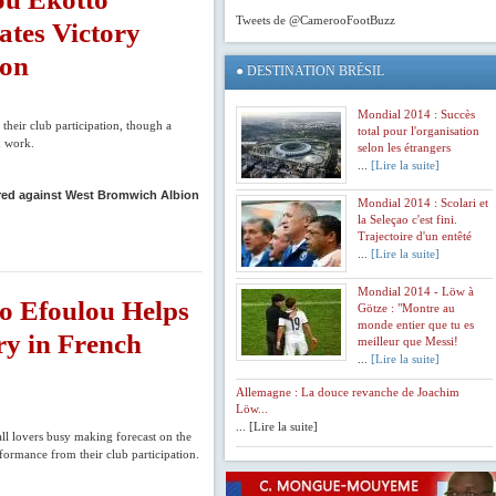
Tweets de @CamerooFootBuzz
ates Victory
ion
● DESTINATION BRÉSIL
Mondial 2014 : Succès
their club participation, though a
total pour l'organisation
m work.
selon les étrangers
...
[Lire la suite]
ored against West Bromwich Albion
Mondial 2014 : Scolari et
la Seleçao c'est fini.
Trajectoire d'un entêté
...
[Lire la suite]
Mondial 2014 - Löw à
o Efoulou Helps
Götze : "Montre au
monde entier que tu es
ry in French
meilleur que Messi!
...
[Lire la suite]
Allemagne : La douce revanche de Joachim
Löw...
... [Lire la suite]
ll lovers busy making forecast on the
ormance from their club participation.