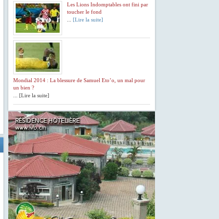
Les Lions Indomptables ont fini par
toucher le fond
...
[Lire la suite]
Mondial 2014 : La blessure de Samuel Eto’o, un mal pour
un bien ?
... [Lire la suite]