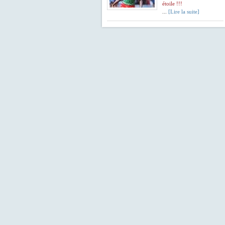
étoile !!!
...
[Lire la suite]