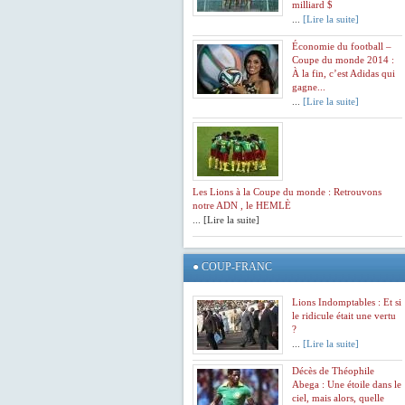
milliard $
...
[Lire la suite]
Économie du football –
Coupe du monde 2014 :
À la fin, c’est Adidas qui
gagne...
...
[Lire la suite]
Les Lions à la Coupe du monde : Retrouvons
notre ADN , le HEMLÈ
... [Lire la suite]
●
COUP-FRANC
Lions Indomptables : Et si
le ridicule était une vertu
?
...
[Lire la suite]
Décès de Théophile
Abega : Une étoile dans le
ciel, mais alors, quelle