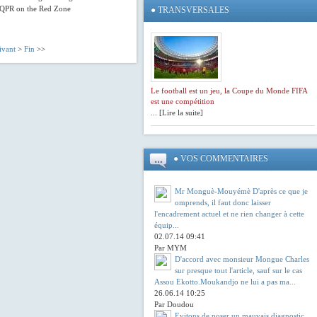
 QPR on the Red Zone
●
TRANSVERSALES
ivant
>
Fin
>>
Le football est un jeu, la Coupe du Monde FIFA
est une compétition
... [Lire la suite]
●
VOS COMMENTAIRES
Mr Monguè-Mouyémè D'après ce que je
omprends, il faut donc laisser
l'encadrement actuel et ne rien changer à cette
équip...
02.07.14 09:41
Par MYM
D'accord avec monsieur Mongue Charles
sur presque tout l'article, sauf sur le cas
Assou Ekotto.Moukandjo ne lui a pas ma...
26.06.14 10:25
Par Doudou
Evitons de poser un mauvais diagnostic.