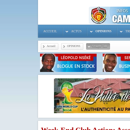
ACCUEIL
ACTUS
OPINIONS
TR
Accueil
OPINIONS
Straight Talk
Week-End Club Action: Ass