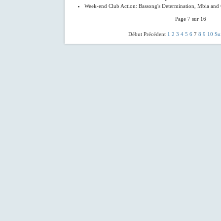
Week-end Club Action: Bassong's Determination, Mbia and
Page 7 sur 16
Début Précédent
1
2
3
4
5
6
7
8
9
10
Su