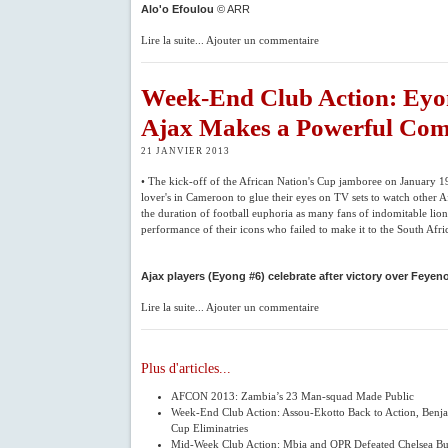
Alo'o Efoulou
© ARR
Lire la suite... Ajouter un commentaire
Week-End Club Action: Ey
Ajax Makes a Powerful Co
21 JANVIER 2013
• The kick-off of the African Nation's Cup jamboree on January 19
lover's in Cameroon to glue their eyes on TV sets to watch other Af
the duration of football euphoria as many fans of indomitable lion
performance of their icons who failed to make it to the South Afr
Ajax players (Eyong #6) celebrate after victory over Feyen
Lire la suite... Ajouter un commentaire
Plus d'articles...
AFCON 2013: Zambia’s 23 Man-squad Made Public
Week-End Club Action: Assou-Ekotto Back to Action, Ben
Cup Eliminatries
Mid-Week Club Action: Mbia and QPR Defeated Chelsea But 