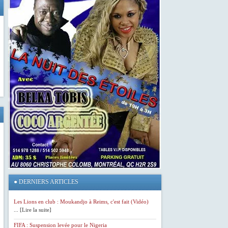
●
DERNIERS ARTICLES
Les Lions en club : Moukandjo à Reims, c'est fait (Vidéo)
... [Lire la suite]
FIFA : Suspension levée pour le Nigeria