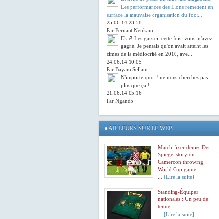
Les performances des Lions remettent en
surface la mauvaise organisation du foot...
25.06.14 23:58
Par Fernant Nenkam
Ekié! Les gars ci. cette fois, vous m'avez
gagné. Je pensais qu'on avait atteint les
cimes de la médiocrité en 2010, ave...
24.06.14 10:05
Par Bayam Sellam
N'importe quoi ! ne nous cherchez pas
plus que ça !
21.06.14 05:16
Par Ngando
●
AILLEURS SUR LE WEB
Match-fixer denies Der
Spiegel story on
Cameroon throwing
World Cup game
...
[Lire la suite]
Standing-Équipes
nationales : Un peu de
tenue
...
[Lire la suite]