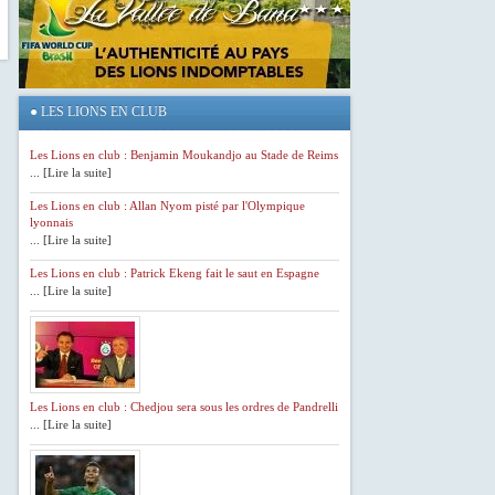
●
LES LIONS EN CLUB
Les Lions en club : Benjamin Moukandjo au Stade de Reims
... [Lire la suite]
Les Lions en club : Allan Nyom pisté par l'Olympique
lyonnais
... [Lire la suite]
Les Lions en club : Patrick Ekeng fait le saut en Espagne
... [Lire la suite]
Les Lions en club : Chedjou sera sous les ordres de Pandrelli
... [Lire la suite]