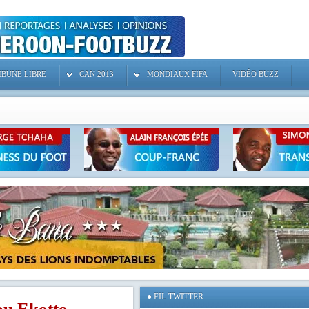
IBUNE LIBRE
CAN 2013
MONDIAUX FIFA
VIDÉO BUZZ
●
FIL TWITTER
ou Ekotto