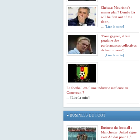
Chelsea: Mourinho's
master plan? Demba Ba
will be first out of the
door,...
...
[Lire la suite]
"Pour gagner, il faut
produire des
performances collectives
de haut niveau",...
...
[Lire la suite]
Le football est-il une industrie mafieuse au
Cameroun ?
... [Lire la suite]
●
BUSINESS DU FOOT
Business du football :
Manchester United signe
avec Adidas pour 1,3