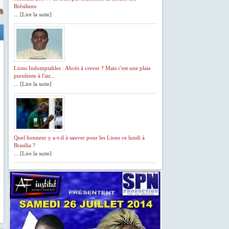
Brésiliens
... [Lire la suite]
Lions Indomptables : Abcès à crever ? Mais c'est une plaie
purulente à l'air...
... [Lire la suite]
Quel honneur y a-t-il à sauver pour les Lions ce lundi à
Brasilia ?
... [Lire la suite]