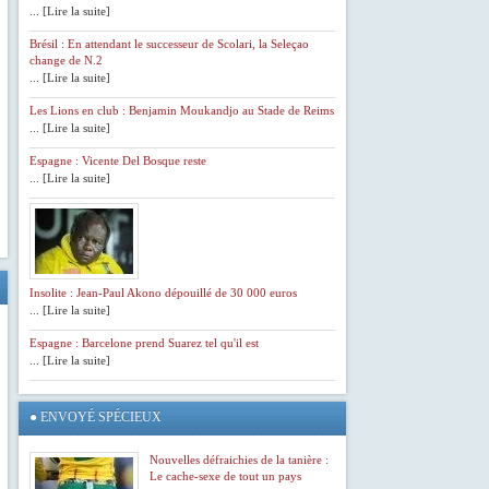
... [Lire la suite]
Brésil : En attendant le successeur de Scolari, la Seleçao
change de N.2
... [Lire la suite]
Les Lions en club : Benjamin Moukandjo au Stade de Reims
... [Lire la suite]
Espagne : Vicente Del Bosque reste
... [Lire la suite]
Insolite : Jean-Paul Akono dépouillé de 30 000 euros
... [Lire la suite]
Espagne : Barcelone prend Suarez tel qu'il est
... [Lire la suite]
●
ENVOYÉ SPÉCIEUX
Nouvelles défraichies de la tanière :
Le cache-sexe de tout un pays