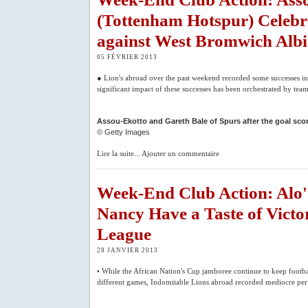
(Tottenham Hotspur) Celebr
against West Bromwich Alb
05 FÉVRIER 2013
● Lion's abroad over the past weekend recorded some successes in 
significant impact of these successes has been orchestrated by tea
Assou-Ekotto and Gareth Bale of Spurs after the goal sc
© Getty Images
Lire la suite... Ajouter un commentaire
Week-End Club Action: Alo'
Nancy Have a Taste of Victo
League
28 JANVIER 2013
• While the African Nation's Cup jamboree continue to keep footba
different games, Indomitable Lions abroad recorded mediocre perf