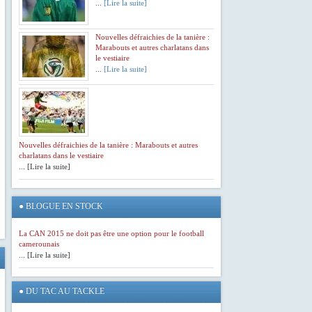
...
[Lire la suite]
Nouvelles défraichies de la tanière :
Marabouts et autres charlatans dans
le vestiaire
...
[Lire la suite]
Nouvelles défraichies de la tanière : Marabouts et autres
charlatans dans le vestiaire
... [Lire la suite]
●
BLOGUE EN STOCK
La CAN 2015 ne doit pas être une option pour le football
camerounais
... [Lire la suite]
●
DU TAC AU TACKLE