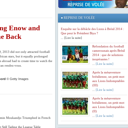
●
REPRISE DE VOLÉE
ong Enow and
Enquête sur la débâcle des Lions à Brésil 2014 :
Que peut le Président Biya ?
me Back
... [Lire la suite]
Refondation du football
camerounais après Brésil
, 2013 did not only attracted football
2014 : que de solutions
rican stars, but it equally prolonged
inopérantes !
s abroad had to create time to watch the
...
[Lire la suite]
ican rendez-vous.
Après la mésaventure
brésilienne, un petit mot
oord
© Getty Images
aux Lions Indomptables
(III)
...
[Lire la suite]
Après la mésaventure
brésilienne, un petit mot
aux Lions Indomptables
(II)
...
[Lire la suite]
jamin Moukandjo Triumphed in French
Still Tailing the League Table