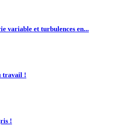
e variable et turbulences en...
travail !
ris !