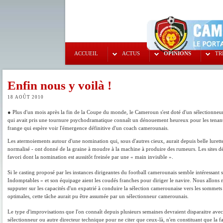
ACCUEIL
ACTUS
OPINIONS
TR
Enfin nous y voilà !
18 AOÛT 2010
● Plus d'un mois après la fin de la Coupe du monde, le Cameroun s'est doté d'un sélectionneu
qui avait pris une tournure psychodramatique connaît un dénouement heureux pour les tenants d
frange qui espère voir l'émergence définitive d'un coach camerounais.
Les atermoiements autour d'une nomination qui, sous d'autres cieux, aurait depuis belle luret
normalisé - ont donné de la graine à moudre à la machine à produire des rumeurs. Les sites dé
favori dont la nomination est aussitôt freinée par une « main invisible ».
Si le casting proposé par les instances dirigeantes du football camerounais semble intéressant 
Indomptables » et son équipage aient les coudés franches pour diriger le navire. Nous allons n
supputer sur les capacités d'un expatrié à conduire la sélection camerounaise vers les somme
optimales, cette tâche aurait pu être assumée par un sélectionneur camerounais.
Le type d'improvisations que l'on connaît depuis plusieurs semaines devraient disparaitre ave
sélectionneur ou autre directeur technique pour ne citer que ceux-là, n'en constituant que la fa