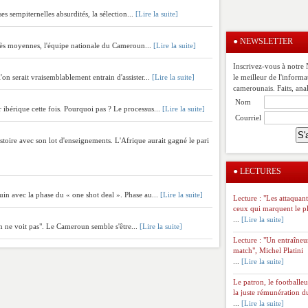
s sempiternelles absurdités, la sélection...
[Lire la suite]
●
NEWSLETTER
 très moyennes, l'équipe nationale du Cameroun...
[Lire la suite]
Inscrivez-vous à notr
'on serait vraisemblablement entrain d'assister...
[Lire la suite]
le meilleur de l'informa
camerounais. Faits, anal
Nom
 ibérique cette fois. Pourquoi pas ? Le processus...
[Lire la suite]
Courriel
stoire avec son lot d'enseignements. L'Afrique aurait gagné le pari
●
LECTURES
in avec la phase du « one shot deal ». Phase au...
[Lire la suite]
Lecture : "Les attaquant
ceux qui marquent le p
...
[Lire la suite]
on ne voit pas". Le Cameroun semble s'être...
[Lire la suite]
Lecture : "Un entraîneu
match", Michel Platini
...
[Lire la suite]
Le patron, le footballeu
la juste rémunération du
...
[Lire la suite]