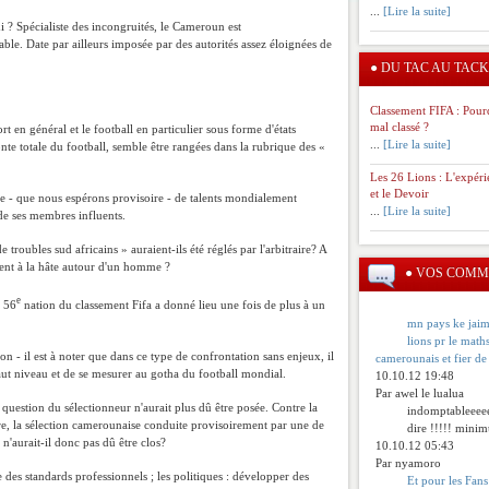
...
[Lire la suite]
i ? Spécialiste des incongruités, le Cameroun est
ble. Date par ailleurs imposée par des autorités assez éloignées de
●
DU TAC AU TACK
Classement FIFA : Pour
mal classé ?
en général et le football en particulier sous forme d'états
...
[Lire la suite]
te totale du football, semble être rangées dans la rubrique des «
Les 26 Lions : L'expér
et le Devoir
rge - que nous espérons provisoire - de talents mondialement
...
[Lire la suite]
de ses membres influents.
 troubles sud africains » auraient-ils été réglés par l'arbitraire? A
ment à la hâte autour d'un homme ?
●
VOS COMM
e
a 56
nation du classement Fifa a donné lieu une fois de plus à un
mn pays ke jaime
lions pr le mat
on - il est à noter que dans ce type de confrontation sans enjeux, il
camerounais et fier de 
 haut niveau et de se mesurer au gotha du football mondial.
10.10.12 19:48
Par awel le lualua
 question du sélectionneur n'aurait plus dû être posée. Contre la
indomptableeeee 
re, la sélection camerounaise conduite provisoirement par une de
dire !!!!! minim
 n'aurait-il donc pas dû être clos?
10.10.12 05:43
Par nyamoro
e des standards professionnels ; les politiques : développer des
Et pour les Fan