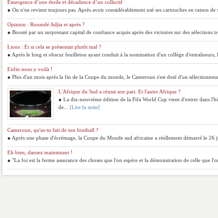
Emergence d’une étoile et décadence d’un collectif
● On n'en revient toujours pas. Après avoir considérablement usé ses cartouches en raison de se
Opinion : Roumdé Adjia et après ?
● Boosté par un surprenant capital de confiance acquis après des victoires sur des sélections
Lions : Et si cela se présentait plutôt mal ?
● Après le long et obscur feuilleton ayant conduit à la nomination d'un collège d'entraîneurs, l
Enfin nous y voilà !
● Plus d'un mois après la fin de la Coupe du monde, le Cameroun s'est doté d'un sélectionneur
L'Afrique du Sud a réussi son pari. Et l'autre Afrique ?
● La dix-neuvième édition de la Fifa World Cup vient d'entrer dans l'hi
de...
[Lire la suite]
Cameroun, qu'as-tu fait de ton football ?
● Après une phase d'écrémage, la Coupe du Monde sud africaine a réellement démarré le 26 ju
Eh bien, dansez maintenant !
● "La foi est la ferme assurance des choses que l'on espère et la démonstration de celle que l'