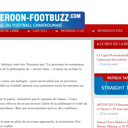
IBUNE LIBRE
CAN 2012
MONDIAL U-20
MONDIAUX FIFA
●
LE MOT DE LA R
La Ligue Professionnell
Cameroun doit mériter
...
[Lire la suite]
r ibérique cette fois. Pourquoi pas ? Le processus de nomination
e la philosophie du « sorcier blanc » et laisse sur sa faim la
te connu son épilogue - parce qu'encadrée par un processus
diés au football national nous présentent toutes les semaines un
sur le papier, souhaitons que le capitaine du bateau « Lions
ous efforcer de ne pas secouer l'arbre de la polémique et éviter de
AFCON 2013 Eliminator
ts mondiaux. Bien que nous pensions qu'avec des conditions
of Akono’s 26 man-squa
...
[Lire la suite]
c la mise en place de processus appropriés, la nomination d'un
Samuel Eto'o Makes a U
ce visible.
Money Making or To Ple