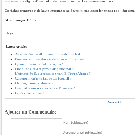
infrastructures dignes d'une nation désireuse de tutoyer les sommets mondiaux.
Ces tâches prenantes et de haute importance ne devraient pas laisser le temps à nos « Superman
Alain-François EPEE
Tags:
Latest Articles
Au cimetière des dinosaures du football africain
Emergence d’une étoile et décadence d’un collectif
Opinion : Roumdé Adjia et après ?
Lions : Et si cela se présentait plutôt mal ?
L'Afrique du Sud a réussi son pari. Et l'autre Afrique ?
Cameroun, qu'as-tu fait de ton football ?
Eh bien, dansez maintenant !
Que diable sont-ils allés faire à Mfandena ?
Ce n'est pas sérieux !
Suivant >
Ajouter un Commentaire
Nom (obligatoire)
Adresse email (obligatoire)