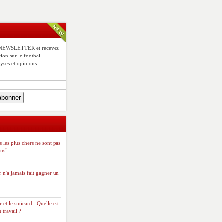
e NEWSLETTER et recevez
tion sur le football
yses et opinions.
s les plus chers ne sont pas
lus"
r n'a jamais fait gagner un
r et le smicard : Quelle est
 travail ?