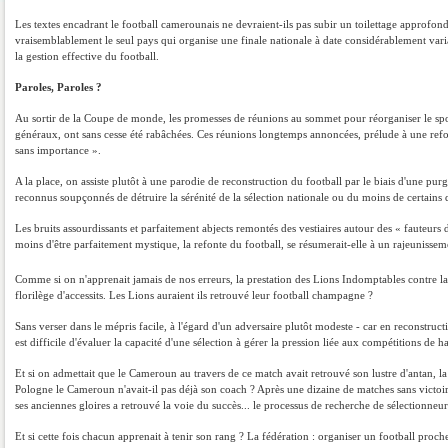
Les textes encadrant le football camerounais ne devraient-ils pas subir un toilettage approfond
vraisemblablement le seul pays qui organise une finale nationale à date considérablement varia
la gestion effective du football.
Paroles, Paroles ?
Au sortir de la Coupe de monde, les promesses de réunions au sommet pour réorganiser le sport 
généraux, ont sans cesse été rabâchées. Ces réunions longtemps annoncées, prélude à une refon
sans importance ».
A la place, on assiste plutôt à une parodie de reconstruction du football par le biais d'une pu
reconnus soupçonnés de détruire la sérénité de la sélection nationale ou du moins de certains 
Les bruits assourdissants et parfaitement abjects remontés des vestiaires autour des « fauteurs de
moins d'être parfaitement mystique, la refonte du football, se résumerait-elle à un rajeunisse
Comme si on n'apprenait jamais de nos erreurs, la prestation des Lions Indomptables contre l
florilège d'accessits. Les Lions auraient ils retrouvé leur football champagne ?
Sans verser dans le mépris facile, à l'égard d'un adversaire plutôt modeste - car en reconstructi
est difficile d'évaluer la capacité d'une sélection à gérer la pression liée aux compétitions de
Et si on admettait que le Cameroun au travers de ce match avait retrouvé son lustre d'antan, la
Pologne le Cameroun n'avait-il pas déjà son coach ? Après une dizaine de matches sans victoi
ses anciennes gloires a retrouvé la voie du succès... le processus de recherche de sélectionneur
Et si cette fois chacun apprenait à tenir son rang ? La fédération : organiser un football proch