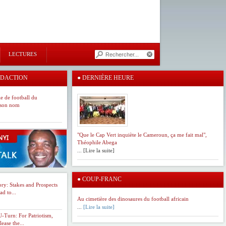
LECTURES
ÉDACTION
●
DERNIÈRE HEURE
e de football du
 son nom
"Que le Cap Vert inquiète le Cameroun, ça me fait mal",
Théophile Abega
... [Lire la suite]
●
COUP-FRANC
y: Stakes and Prospects
d to...
Au cimetière des dinosaures du football africain
...
[Lire la suite]
-Turn: For Patriotism,
ase the...