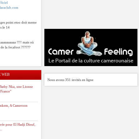
ficiel
laraclub.com
ges point etoo doit meme
s le 14
 aaaaaaaaaa !!!! mais où
s de la fecafoot ??????
E WEB
Nous avons 351 invités en ligne
Bathy Nka, une Lionne
 France"
unkem, A Cameroon
evée pour El Hadji Diouf,
..