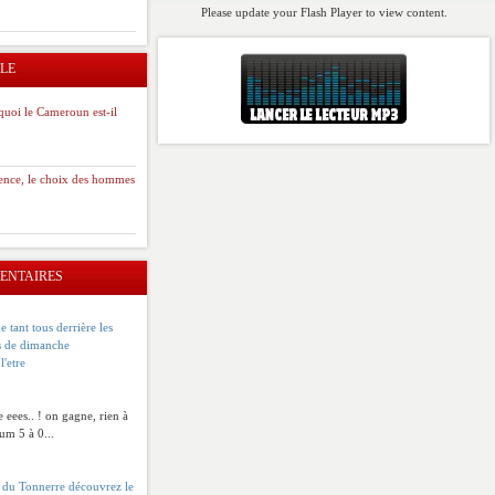
Please update your Flash Player to view content.
LE
quoi le Cameroun est-il
ience, le choix des hommes
ENTAIRES
 tant tous derrière les
hs de dimanche
l'etre
eees.. ! on gagne, rien à
um 5 à 0...
s du Tonnerre découvrez le