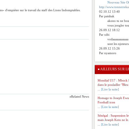
Nouveau Site Of
http://www.tonnerreka
s» d'empiéter sur le travail du staff des Lions Indomptables.
02.10.12 13:40
Par patshak
akono tu ne bou
vous jongler tou
26.09.12 18:12
Par xibi
voilaaaaaaaaaaa
sont les njoteur
26.09.12 15:26
Par nyamoro
●
AILLEURS SUR L
Mondial U17 : Mbock 
dans le poulailler "Bleu
...
[Lire la suite]
eRelated News
Homage to Joseph Ew
Football icon
...
[Lire la suite]
Sénégal : Suspension l
mais Joseph Koto ne le.
...
[Lire la suite]